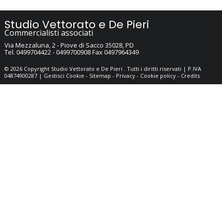
Studio Vettorato e De Pieri
Commercialisti associati
Via Mezzaluna, 2 -
Piove di Sacco
35028
,
PD
Tel.
0499704422 - 0499700908
Fax
0497964349
© 2026 Copyright Studio Vettorato e De Pieri . Tutti i diritti riservati | P.IVA
04874900287 |
Gestisci Cookie
-
Sitemap
-
Privacy
-
Cookie policy
-
Credits