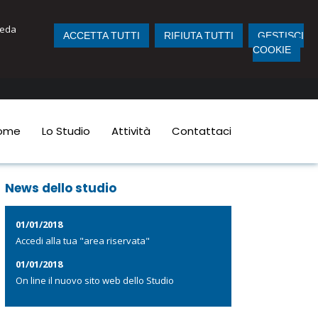
iveda
ACCETTA TUTTI
RIFIUTA TUTTI
GESTISCI
COOKIE
ome
Lo Studio
Attività
Contattaci
News dello studio
01/01/2018
Accedi alla tua "area riservata"
01/01/2018
On line il nuovo sito web dello Studio