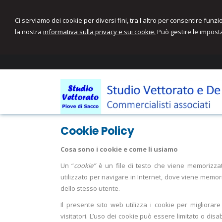
Ci serviamo dei cookie per diversi fini, tra l'altro per consentire funz
la nostra
informativa sulla privacy e sui cookie.
Può gestire le imposta
Cookie Policy
Cosa sono i cookie e come li usiamo
Un “
cookie”
è un file di testo che viene memorizzat
utilizzato per navigare in Internet, dove viene memori
dello stesso utente.
Il presente sito web utilizza i cookie per migliorare
visitatori. L’uso dei cookie può essere limitato o disa