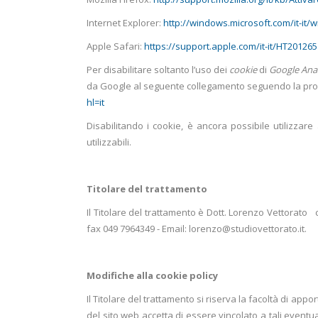
Internet Explorer:
http://windows.microsoft.com/it-it
Apple Safari:
https://support.apple.com/it-it/HT201265
Per disabilitare soltanto l’uso dei
cookie
di
Google Ana
da Google al seguente collegamento seguendo la pr
hl=it
Disabilitando i cookie, è ancora possibile utilizzar
utilizzabili.
Titolare del trattamento
Il Titolare del trattamento è Dott. Lorenzo Vettorato
fax 049 7964349 - Email: lorenzo@studiovettorato.it.
Modifiche alla cookie policy
Il Titolare del trattamento si riserva la facoltà di app
del sito web accetta di essere vincolato a tali eventu