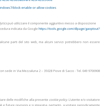
/windows7/block-enable-or-allow-cookies
lytics
può utilizzare il componente aggiuntivo messo a disposizione
ocedura
indicata da Google
https://tools.google.com/dlpage/gaoptout?
e alcune parti del sito web, ma alcuni servizi potrebbero non essere
 con sede in Via Mezzaluna 2 – 35028 Piove di Sacco - Tel. 049 9700908
ortare delle modifiche alla presente
cookie policy
. L’utente e/o visitatore
ali e future revisioni e si impegna, pertanto, a visitare periodicamente