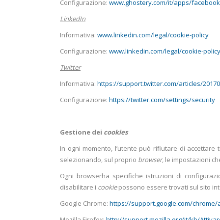
Configurazione:
www.ghostery.com/it/apps/facebook
LinkedIn
Informativa:
www.linkedin.com/legal/cookie-policy
Configurazione:
www.linkedin.com/legal/cookie-polic
Twitter
Informativa:
https://support.twitter.com/articles/2017
Configurazione:
https://twitter.com/settings/security
Gestione dei
cookies
In ogni momento, l’utente può rifiutare di accettare t
selezionando, sul proprio
browser
, le impostazioni ch
Ogni browserha specifiche istruzioni di configurazi
disabilitare i
cookie
possono essere trovati sul sito int
Google Chrome:
https://support.google.com/chrome/
Mozilla Firefox:
http://support.mozilla.org/it/kb/Att