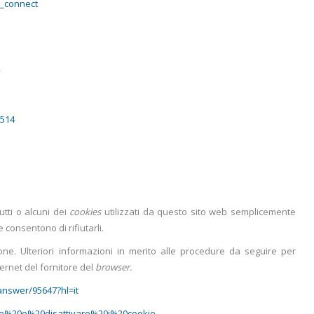
_connect
y
0514
utti o alcuni dei
cookies
utilizzati da questo sito web semplicemente
e consentono di rifiutarli.
one. Ulteriori informazioni in merito alle procedure da seguire per
ernet del fornitore del
browser.
answer/95647?hl=it
ivare%20e%20disattivare%20i%20cookie