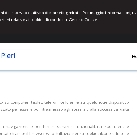
ioni del sito web e attività di marketing mirate. Per maggiori informazioni, r
zioni relative ai cookie, cliccando su 'Gestisci Cookie'
H
o su computer, tablet, telefoni cellulari e su qualunque dispositivo
zzato per essere poi ritrasmesso agli stessi siti alla successiva visita
 la navigazione e per fornire servizi e funzionalità ai suoi utenti e
bilitato tramite il browser web; tuttavia, senza cookie alcune o tutte le