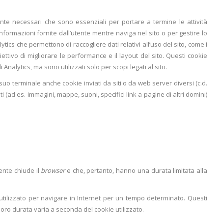
mente necessari che sono essenziali per portare a termine le attività
formazioni fornite dall’utente mentre naviga nel sito o per gestire lo
alytics che permettono di raccogliere dati relativi all’uso del sito, come i
bbiettivo di migliorare le performance e il layout del sito. Questi cookie
Analytics, ma sono utilizzati solo per scopi legati al sito.
suo terminale anche cookie inviati da siti o da web server diversi (c.d.
i (ad es. immagini, mappe, suoni, specifici link a pagine di altri domini)
ente chiude il
browser
e che, pertanto, hanno una durata limitata alla
utilizzato per navigare in Internet per un tempo determinato. Questi
loro durata varia a seconda del cookie utilizzato.