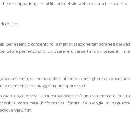
 che essi appartengano al titolare del sito web o ad una terza parte.
 di cookie:
o web, per esempio consentono la memorizzazione temporanea dei dati
del sito e permettono di utilizzare le diverse funzioni presenti nelle
egata e anonima, sul numero degli utenti, su come gli stessi consultano
parti o elementi siano maggiormente apprezzati.
 ossia Google Analytics. Questo
cookie
non è uno strumento di nostra
 possibile consultare l'informativa fornita da Google al seguente
rivacyoverview.html