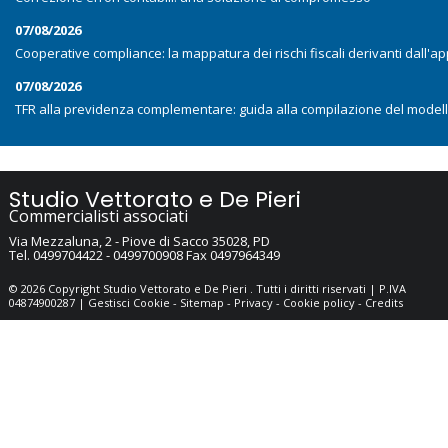
07/08/2026
Cooperative compliance: la mappatura dei rischi fiscali derivanti dall'app
07/08/2026
TFR alla previdenza complementare: guida alla compilazione del model
Studio Vettorato e De Pieri
Commercialisti associati
Via Mezzaluna, 2 -
Piove di Sacco
35028
,
PD
Tel.
0499704422 - 0499700908
Fax
0497964349
© 2026 Copyright Studio Vettorato e De Pieri . Tutti i diritti riservati | P.IVA
04874900287 |
Gestisci Cookie
-
Sitemap
-
Privacy
-
Cookie policy
-
Credits