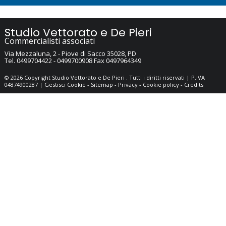
Studio Vettorato e De Pieri
Commercialisti associati
Via Mezzaluna, 2 -
Piove di Sacco
35028
,
PD
Tel.
0499704422 - 0499700908
Fax
0497964349
© 2026 Copyright Studio Vettorato e De Pieri . Tutti i diritti riservati | P.IVA
04874900287 |
Gestisci Cookie
-
Sitemap
-
Privacy
-
Cookie policy
-
Credits