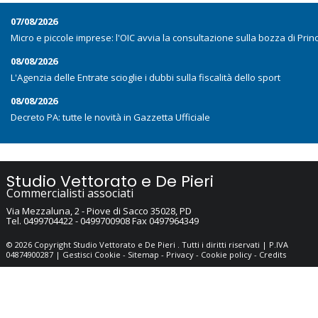
07/08/2026
Micro e piccole imprese: l'OIC avvia la consultazione sulla bozza di Prin
08/08/2026
L'Agenzia delle Entrate scioglie i dubbi sulla fiscalità dello sport
08/08/2026
Decreto PA: tutte le novità in Gazzetta Ufficiale
Studio Vettorato e De Pieri
Commercialisti associati
Via Mezzaluna, 2 -
Piove di Sacco
35028
,
PD
Tel.
0499704422 - 0499700908
Fax
0497964349
© 2026 Copyright Studio Vettorato e De Pieri . Tutti i diritti riservati | P.IVA
04874900287 |
Gestisci Cookie
-
Sitemap
-
Privacy
-
Cookie policy
-
Credits