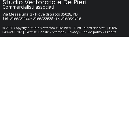
Studio Vettorato e De Pieri
Commercialisti associati
Via Mezzaluna, 2 -
Piove di Sacco
35028
,
PD
Tel.
0499704422 - 0499700908
Fax
0497964349
© 2026 Copyright Studio Vettorato e De Pieri . Tutti i diritti riservati | P.IVA
04874900287 |
Gestisci Cookie
-
Sitemap
-
Privacy
-
Cookie policy
-
Credits